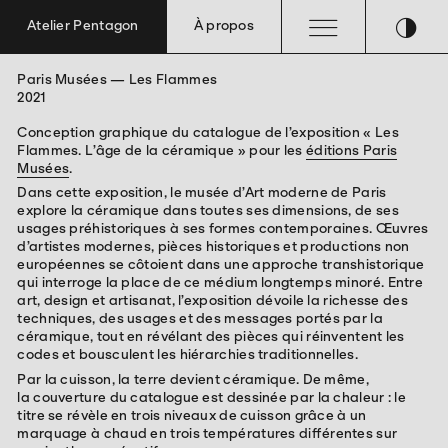
≡
◑
Atelier Pentagon
À propos
Paris Musées — Les Flammes
Édition
Exposition
Graphisme
2021
Conception graphique du catalogue de l’exposition « Les
Flammes. L’âge de la céramique » pour les
éditions Paris
Musées
.
Dans cette exposition, le musée d’Art moderne de Paris
explore la céramique dans toutes ses dimensions, de
ses
usages préhistoriques à ses formes contemporaines. Œuvres
d’artistes modernes, pièces historiques et productions non
européennes se côtoient dans une approche transhistorique
qui interroge la
place de ce médium longtemps minoré. Entre
art, design et artisanat, l’exposition dévoile la richesse des
techniques, des usages et des messages portés par la
céramique, tout en révélant des pièces qui réinventent les
codes et bousculent les hiérarchies
traditionnelles.
Par la cuisson, la terre devient céramique. De même,
la
couverture du catalogue est dessinée par la chaleur : le
titre se révèle en trois niveaux de cuisson grâce à un
marquage à chaud en trois températures différentes sur